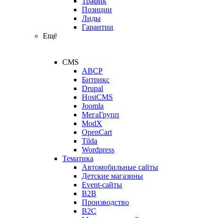
Трафик
Позиции
Лиды
Гарантии
Ещё
CMS
ABCP
Битрикс
Drupal
HostCMS
Joomla
МегаГрупп
ModX
OpenCart
Tilda
Wordpress
Тематика
Автомобильные сайты
Детские магазины
Event-сайты
B2B
Производство
B2C