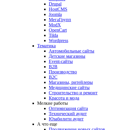
Drupal
HostCMS
Joomla
МегаГрупп
ModX
OpenCart
Tilda
Wordpress
Тематика
Автомобильные сайты
Детские магазины
Event-сайты
B2B
Производство
B2C
Магазины, ритейлеры
Медицинские сайты
Строительство и ремонт
Красота и мода
Мелкие работы
Оптимизация сайта
Технический аудит
Юзабилити аудит
А что еще
Продвижение новых сайтов