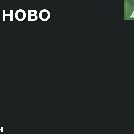
аново
я