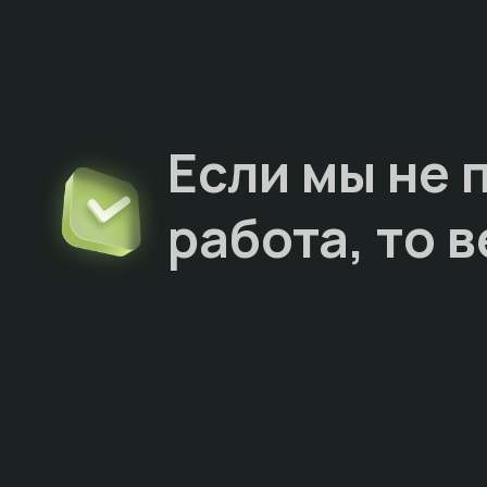
Если мы не 
работа, то
в