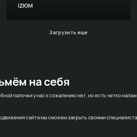
IZЮМ
Загрузить еще
ьмём на себя
бной палочки у нас к сожалению нет, но есть четко нала
родвижения сайта мы сможем закрыть своими специалиста