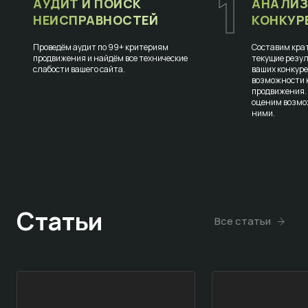
1
АУДИТ И ПОИСК
АНАЛИЗ
НЕИСПРАВНОСТЕЙ
КОНКУР
Проведём аудит по 99+ критериям
Составим крат
продвижения и найдём все технические
текущие резул
слабости вашего сайта.
ваших конкур
возможности к
продвижения.
оценим возмо
ними.
Статьи
Все статьи