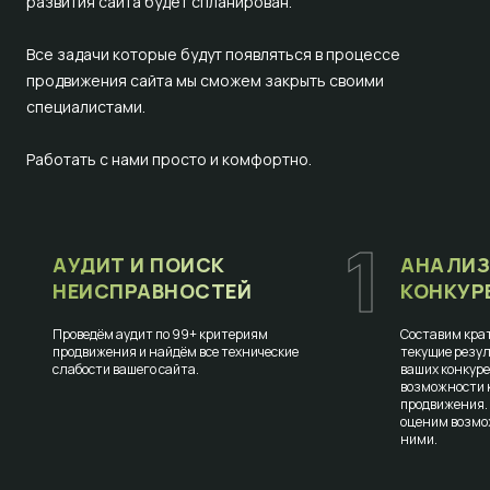
развития сайта будет спланирован.
Все задачи которые будут появляться в процессе
продвижения сайта мы сможем закрыть своими
специалистами.
Работать с нами просто и комфортно.
1
АУДИТ И ПОИСК
АНАЛИЗ
НЕИСПРАВНОСТЕЙ
КОНКУР
Проведём аудит по 99+ критериям
Составим крат
продвижения и найдём все технические
текущие резул
слабости вашего сайта.
ваших конкур
возможности к
продвижения.
оценим возмо
ними.