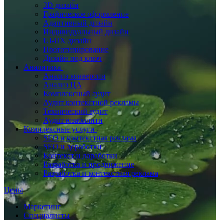
3D дизайн
Графическое оформление
Адаптивный дизайн
Индивидуальный дизайн
UI‑UX дизайн
Прототипирование
Дизайн под ключ
Аналитика
Анализ конверсии
Анализ ЦА
Комплексный аудит
Аудит контекстной рекламы
Технический аудит
Аудит юзабилити
Комплексные услуги
SEO и контекстная реклама
SEO и доработки
Контекст и доработки
Разработка и продвижение
Разработка и контекстная реклама
Цены
Маркетинг
Специалисты