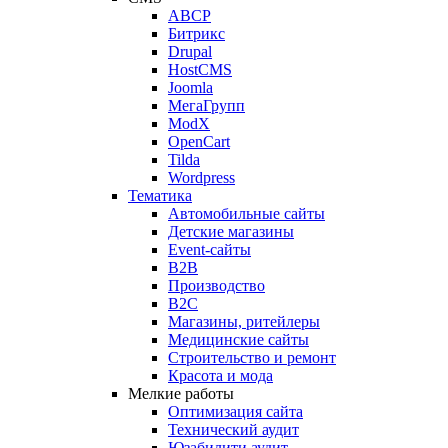
ABCP
Битрикс
Drupal
HostCMS
Joomla
МегаГрупп
ModX
OpenCart
Tilda
Wordpress
Тематика
Автомобильные сайты
Детские магазины
Event-сайты
B2B
Производство
B2C
Магазины, ритейлеры
Медицинские сайты
Строительство и ремонт
Красота и мода
Мелкие работы
Оптимизация сайта
Технический аудит
Юзабилити аудит