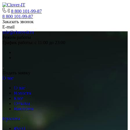
8 800 101-99-87
8 800 101-99-87
Заказать звонок
E-mail
sale@clover-it.ru
Режим работы
График работы: с 11:00 до 23:00
Подать заявку
О нас
О нас
Новости
Блог
Отзывы
Вакансии
Проекты
#SEO