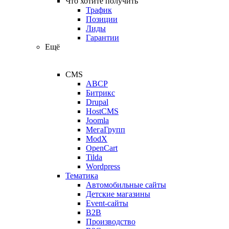
Что хотите получить
Трафик
Позиции
Лиды
Гарантии
Ещё
CMS
ABCP
Битрикс
Drupal
HostCMS
Joomla
МегаГрупп
ModX
OpenCart
Tilda
Wordpress
Тематика
Автомобильные сайты
Детские магазины
Event-сайты
B2B
Производство