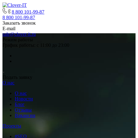
8 800 101-99-87
8 800 101-99-87
Заказать звонок
E-mail
sale@clover-it.ru
Режим работы
График работы: с 11:00 до 23:00
Подать заявку
О нас
О нас
Новости
Блог
Отзывы
Вакансии
Проекты
#SEO