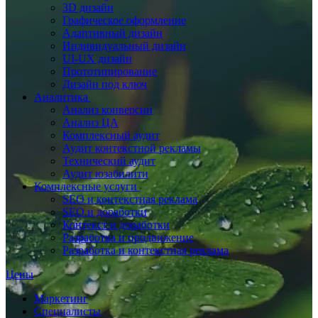
3D дизайн
Графическое оформление
Адаптивный дизайн
Индивидуальный дизайн
UI‑UX дизайн
Прототипирование
Дизайн под ключ
Аналитика
Анализ конверсии
Анализ ЦА
Комплексный аудит
Аудит контекстной рекламы
Технический аудит
Аудит юзабилити
Комплексные услуги
SEO и контекстная реклама
SEO и доработки
Контекст и доработки
Разработка и продвижение
Разработка и контекстная реклама
Цены
Маркетинг
Специалисты