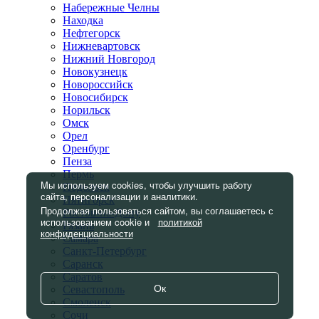
Набережные Челны
Находка
Нефтегорск
Нижневартовск
Нижний Новгород
Новокузнецк
Новороссийск
Новосибирск
Норильск
Омск
Орел
Оренбург
Пенза
Пермь
Мы используем cookies, чтобы улучшить работу
Подольск
сайта, персонализации и аналитики.
Пятигорск
Продолжая пользоваться сайтом, вы соглашаетесь с
Ростов-на-Дону
использованием cookie и
политикой
Рязань
конфиденциальности
Самара
Санкт-Петербург
Саранск
Саратов
Ок
Севастополь
Смоленск
Сочи