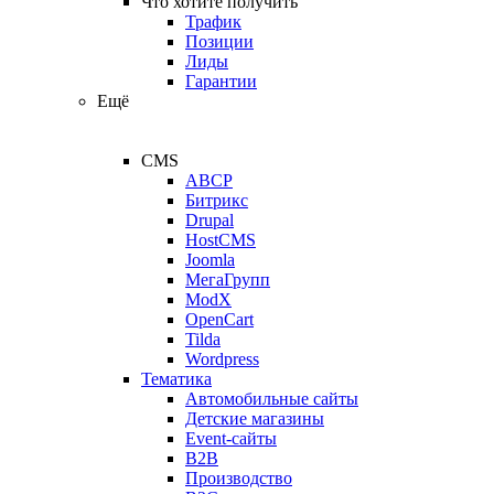
Что хотите получить
Трафик
Позиции
Лиды
Гарантии
Ещё
CMS
ABCP
Битрикс
Drupal
HostCMS
Joomla
МегаГрупп
ModX
OpenCart
Tilda
Wordpress
Тематика
Автомобильные сайты
Детские магазины
Event-сайты
B2B
Производство