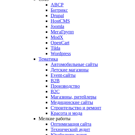
ABCP
Битрикс
Drupal
HostCMS
Joomla
МегаГрупп
ModX
OpenCart
Tilda
Wordpress
Тематика
Автомобильные сайты
Детские магазины
Event-сайты
B2B
Производство
B2C
Магазины, ритейлеры
Медицинские сайты
Строительство и ремонт
Красота и мода
Мелкие работы
Оптимизация сайта
Технический аудит
Юзабилити аудит