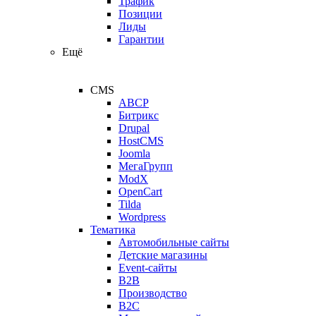
Трафик
Позиции
Лиды
Гарантии
Ещё
CMS
ABCP
Битрикс
Drupal
HostCMS
Joomla
МегаГрупп
ModX
OpenCart
Tilda
Wordpress
Тематика
Автомобильные сайты
Детские магазины
Event-сайты
B2B
Производство
B2C